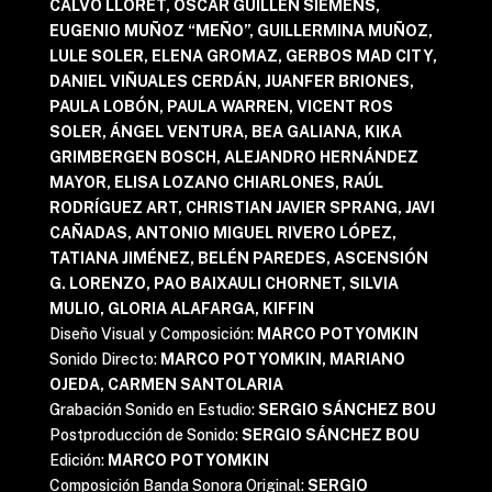
CALVO LLORET, ÓSCAR GUILLÉN
SIEMENS,
EUGENIO MUÑOZ “MEÑO”, GUILLERMINA MUÑOZ,
LULE SOLER, ELENA
GROMAZ, GERBOS MAD CITY,
DANIEL VIÑUALES CERDÁN, JUANFER BRIONES,
PAULA LOBÓN, PAULA WARREN, VICENT ROS
SOLER, ÁNGEL VENTURA, BEA GALIANA, KIKA
GRIMBERGEN BOSCH, ALEJANDRO HERNÁNDEZ
MAYOR, ELISA
LOZANO CHIARLONES, RAÚL
RODRÍGUEZ ART, CHRISTIAN JAVIER SPRANG, JAVI
CAÑADAS, ANTONIO MIGUEL RIVERO LÓPEZ,
TATIANA JIMÉNEZ, BELÉN PAREDES,
ASCENSIÓN
G. LORENZO, PAO BAIXAULI CHORNET, SILVIA
MULIO, GLORIA
ALAFARGA, KIFFIN
Diseño Visual y Composición:
MARCO POTYOMKIN
Sonido Directo:
MARCO POTYOMKIN, MARIANO
OJEDA, CARMEN SANTOLARIA
Grabación Sonido en Estudio:
SERGIO SÁNCHEZ BOU
Postproducción de Sonido:
SERGIO SÁNCHEZ BOU
Edición:
MARCO POTYOMKIN
Composición Banda Sonora Original:
SERGIO