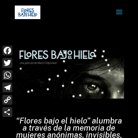
Skip
to
content
Facebook
Twitter
WhatsApp
Telegram
Copy
“Flores bajo el hielo” alumbra
Link
Compartir
a través de la memoria de
mujeres anónimas, invisibles,